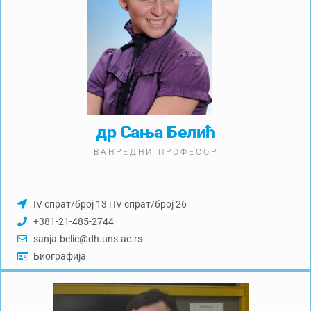
др Сања Белић
ВАНРЕДНИ ПРОФЕСОР
IV спрат/број 13 i IV спрат/број 26
+381-21-485-2744
sanja.belic@dh.uns.ac.rs
Биографија