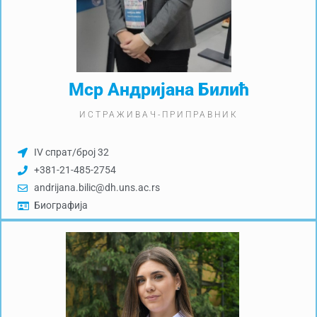
Мср Андријана Билић
ИСТРАЖИВАЧ-ПРИПРАВНИК
IV спрат/број 32
+381-21-485-2754
andrijana.bilic@dh.uns.ac.rs
Биографија