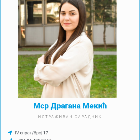
Мср Драгана Мекић
ИСТРАЖИВАЧ САРАДНИК
IV спрат/број 17