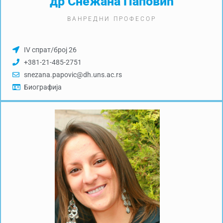
др Снежана Паповић
ВАНРЕДНИ ПРОФЕСОР
IV спрат/број 26
+381-21-485-2751
snezana.papovic@dh.uns.ac.rs
Биографија