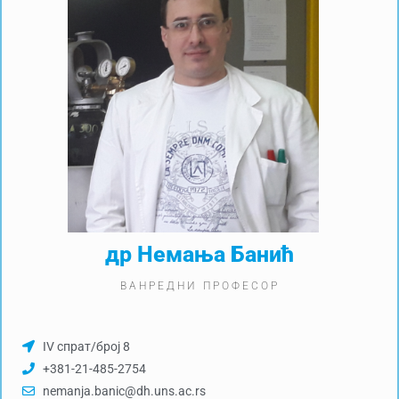
др Немања Банић
ВАНРЕДНИ ПРОФЕСОР
IV спрат/број 8
+381-21-485-2754
nemanja.banic@dh.uns.ac.rs