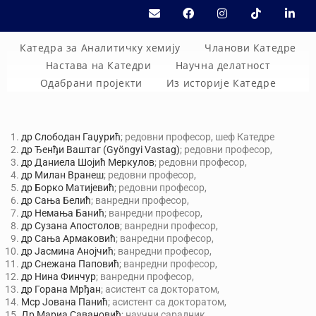
Катедра за Аналитичку хемију
Чланови Катедре
Настава на Катедри
Научна делатност
Одабрани пројекти
Из историје Катедре
др Слободан Гаџурић
; редовни професор, шеф Катедре
др Ђенђи Ваштаг (Gyöngyi Vastag)
; редовни професор,
др Даниела Шојић Меркулов
; редовни професор,
др Милан Вранеш
; редовни професор,
др Борко Матијевић
; редовни професор,
др Сања Белић
; ванредни професор,
др Немања Банић
; ванредни професор,
др Сузана Апостолов
; ванредни професор,
др Сања Армаковић
; ванредни професор,
др Јасмина Анојчић
; ванредни професор,
др Снежана Паповић
; ванредни професор,
др Нина Финчур
; ванредни професор,
др Горана Мрђан
; асистент са докторатом,
Мср Јована Панић
; асистент са докторатом,
Др Мариа Савановић
; научни сарадник,