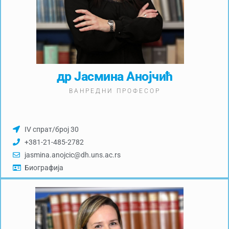
др Јасмина Анојчић
ВАНРЕДНИ ПРОФЕСОР
IV спрат/број 30
+381-21-485-2782
jasmina.anojcic@dh.uns.ac.rs
Биографија