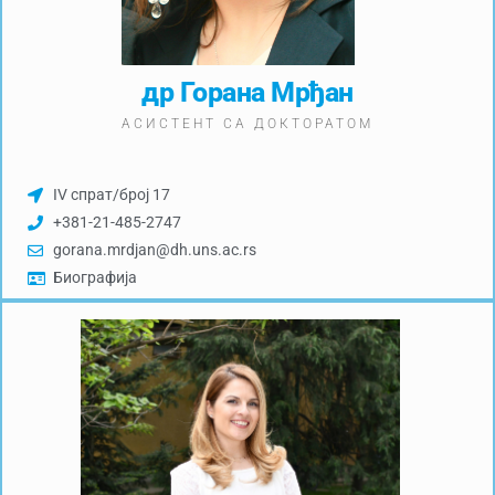
др Горана Мрђан
АСИСТЕНТ СА ДОКТОРАТОМ
IV спрат/број 17
+381-21-485-2747
gorana.mrdjan@dh.uns.ac.rs
Биографија