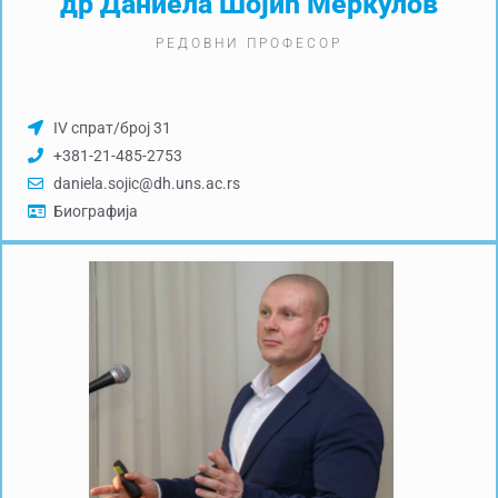
др Даниела Шојић Меркулов
РЕДОВНИ ПРОФЕСОР
IV спрат/број 31
+381-21-485-2753
daniela.sojic@dh.uns.ac.rs
Биографија