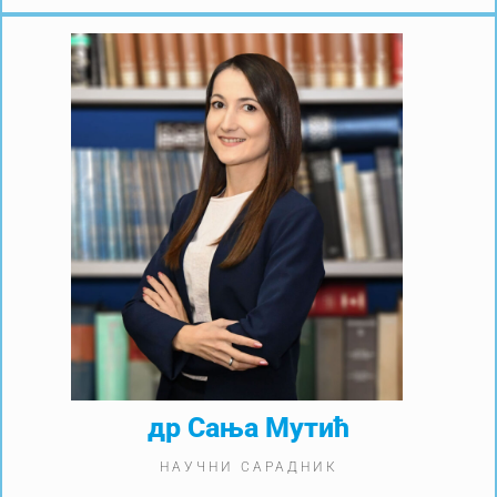
др Сања Мутић
НАУЧНИ САРАДНИК