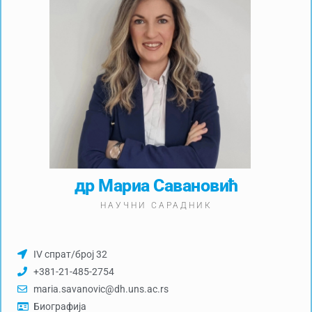
др Мариа Савановић
НАУЧНИ САРАДНИК
IV спрат/број 32
+381-21-485-2754
maria.savanovic@dh.uns.ac.rs
Биографија