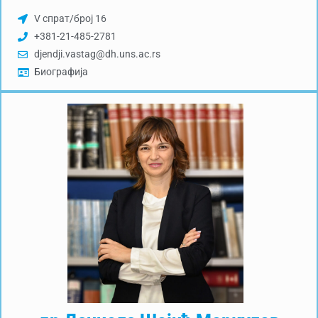
V спрат/број 16
+381-21-485-2781
djendji.vastag@dh.uns.ac.rs
Биографија