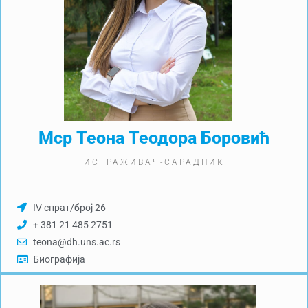
Мср Теона Теодора Боровић
ИСТРАЖИВАЧ-САРАДНИК
IV спрат/број 26
+ 381 21 485 2751
teona@dh.uns.ac.rs
Биографија