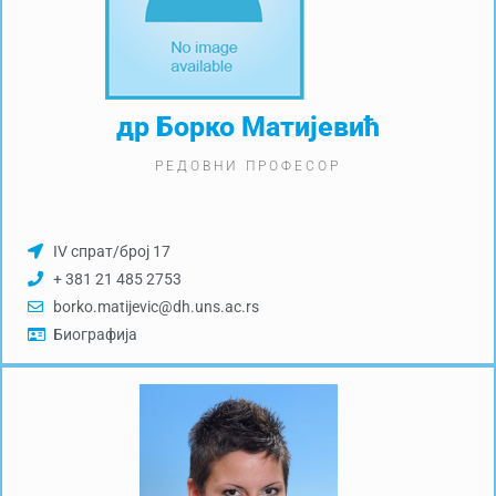
др Борко Матијевић
РЕДОВНИ ПРОФЕСОР
IV спрат/број 17
+ 381 21 485 2753
borko.matijevic@dh.uns.ac.rs
Биографија