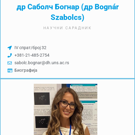
др Саболч Богнар (др Bognár
Szabolcs)
НАУЧНИ САРАДНИК
IV спрат/број 32
+381-21-485-2754
sabolc.bognar@dh.uns.ac.rs
Биографија