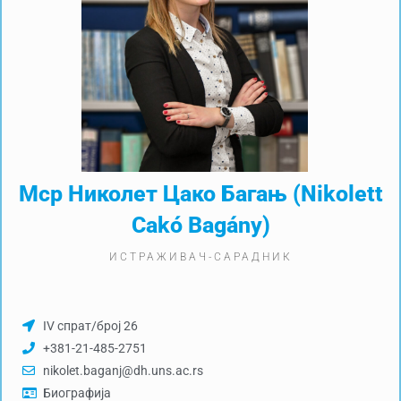
Мср Николет Цако Багањ (Nikolett
Cakó Bagány)
ИСТРАЖИВАЧ-САРАДНИК
IV спрат/број 26
+381-21-485-2751
nikolet.baganj@dh.uns.ac.rs
Биографија