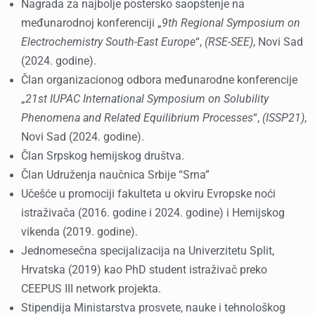
Nagrada za najbolje postersko saopštenje na
međunarodnoj konferenciji „
9th Regional Symposium on
Electrochemistry South-East Europe
“,
(RSE-SEE)
, Novi Sad
(2024. godine).
Član organizacionog odbora međunarodne konferencije
„
21st IUPAC International Symposium on Solubility
Phenomena and Related Equilibrium Processes
“,
(ISSP21)
,
Novi Sad (2024. godine).
Član Srpskog hemijskog društva.
Član Udruženja naučnica Srbije “Srna”
Učešće u promociji fakulteta u okviru Evropske noći
istraživača (2016. godine i 2024. godine) i Hemijskog
vikenda (2019. godine).
Jednomesečna specijalizacija na Univerzitetu Split,
Hrvatska (2019) kao PhD student istraživač preko
CEEPUS III network projekta.
Stipendija Ministarstva prosvete, nauke i tehnološkog