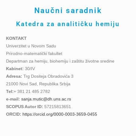
Naučni saradnik
Katedra za analitičku hemiju
KONTAKT
Univerzitet u Novom Sadu
Prirodno-matematički fakultet
Departman za hemiju, biohemiju i zaštitu životne sredine
Kabinet:
30/IV
Adresa:
Trg Dositeja Obradovića 3
21000 Novi Sad, Republika Srbija
Tel:
+ 381 21 485 2782
e-mail:
sanja.mutic@dh.uns.ac.rs
SCOPUS Autor ID:
57215813651
ORCID:
https://orcid.org/0000-0003-3659-0455