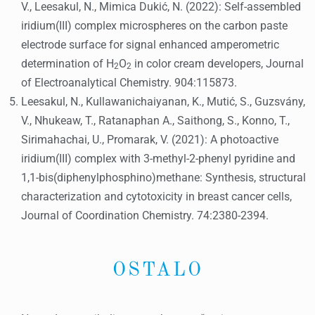
V., Leesakul, N., Mimica Dukić, N. (2022): Self-assembled
iridium(III) complex microspheres on the carbon paste
electrode surface for signal enhanced amperometric
determination of H
O
in color cream developers, Journal
2
2
of Electroanalytical Chemistry. 904:115873.
Leesakul, N., Kullawanichaiyanan, K., Mutić, S., Guzsvány,
V., Nhukeaw, T., Ratanaphan A., Saithong, S., Konno, T.,
Sirimahachai, U., Promarak, V. (2021): A photoactive
iridium(III) complex with 3-methyl-2-phenyl pyridine and
1,1-bis(diphenylphosphino)methane: Synthesis, structural
characterization and cytotoxicity in breast cancer cells,
Journal of Coordination Chemistry. 74:2380-2394.
OSTALO