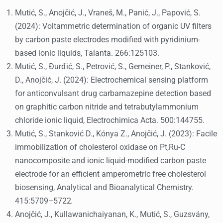
Mutić, S., Anojčić, J., Vraneš, M., Panić, J., Papović, S.
(2024): Voltammetric determination of organic UV filters
by carbon paste electrodes modified with pyridinium-
based ionic liquids, Talanta. 266:125103.
Mutić, S., Đurđić, S., Petrović, S., Gemeiner, P., Stanković,
D., Anojčić, J. (2024): Electrochemical sensing platform
for anticonvulsant drug carbamazepine detection based
on graphitic carbon nitride and tetrabutylammonium
chloride ionic liquid, Electrochimica Acta. 500:144755.
Mutić, S., Stanković D., Kónya Z., Anojčić, J. (2023): Facile
immobilization of cholesterol oxidase on Pt,Ru-C
nanocomposite and ionic liquid-modified carbon paste
electrode for an efficient amperometric free cholesterol
biosensing, Analytical and Bioanalytical Chemistry.
415:5709
–
5722
.
Anojčić, J., Kullawanichaiyanan, K., Mutić, S., Guzsvány,