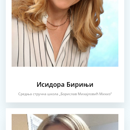
Исидора Бирињи
Средња стручна школа „Борислав Михајловић Михиз“