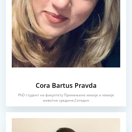
Cora Bartus Pravda
PhD студент на факултету Примењене хемије и хемије
животне средине,Сегедин