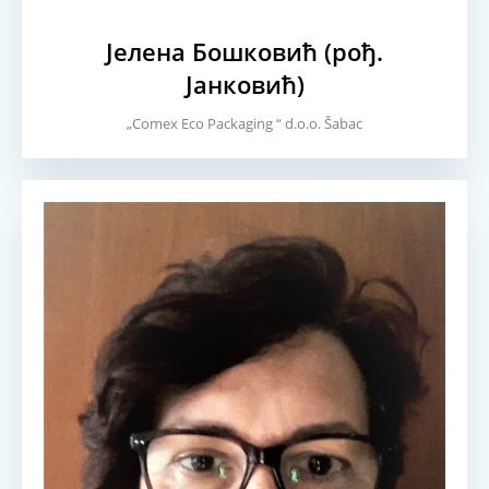
Јелена Бошковић (рођ.
Јанковић)
„Comex Eco Packaging “ d.o.o. Šabac