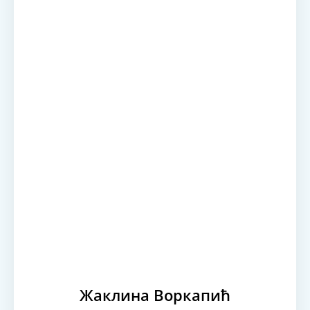
Жаклина Воркапић