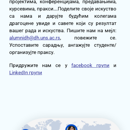
пројектима, конференцијама, предавањима,
курсевима, пракси….Поделите своје искуство
са нама и дарујте будућим колегама
драгоцене увиде и савете који су резултат
вашег рада и искуства. Пишите нам на мејл:
alumnidh@dh.uns.ac.rs
, повежите се.
Успоставите сарадњу, ангажујте студенте/
организујте праксу.
Придружите нам се у
facebook групи
и
LinkedIn групи