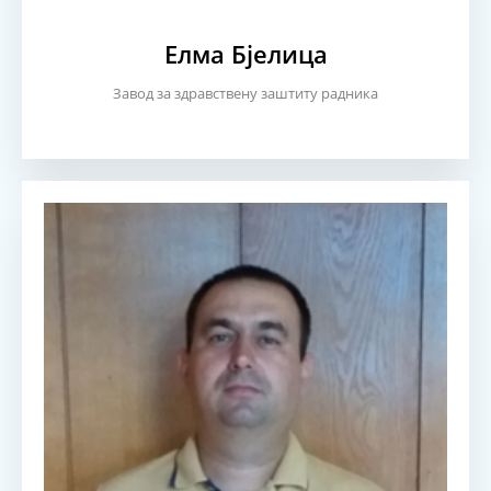
Елма Бјелица
Завод за здравствену заштиту радника