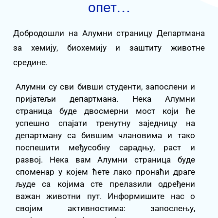
опет…
Добродошли на Алумни страницу Департмана
за хемију, биохемију и заштиту животне
средине.
Алумни су сви бивши студенти, запослени и
пријатељи департмана. Нека Алумни
страница буде двосмерни мост који ће
успешно спајати тренутну заједницу на
департману са бившим члановима и тако
поспешити међусобну сарадњу, раст и
развој. Нека вам Алумни страница буде
споменар у којем ћете лако пронаћи драге
људе са којима сте прелазили одређени
важан животни пут. Информишите нас о
својим активностима: запослењу,