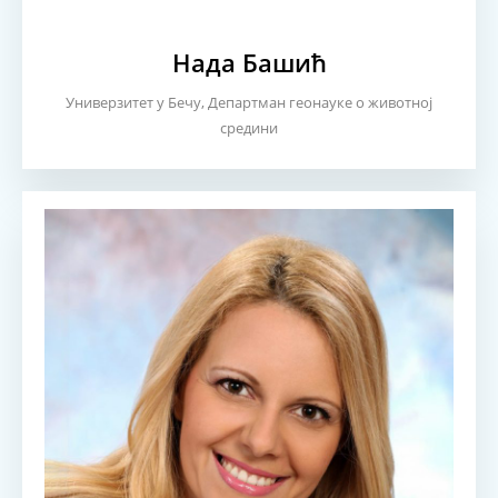
Нада Башић
Универзитет у Бечу, Департман геонауке о животној
средини