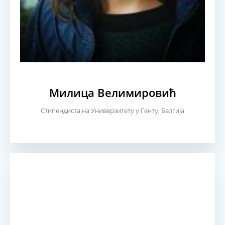
Милица Велимировић
Стипендиста на Универзитету у Генту, Белгија