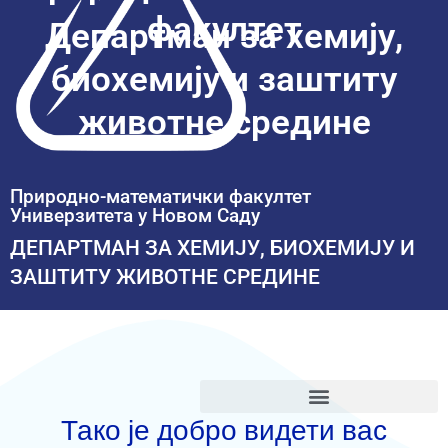
факултет
Департман за хемију,
биохемију и заштиту
животне средине
Природно-математички факултет
Универзитета у Новом Саду
ДЕПАРТМАН ЗА ХЕМИЈУ, БИОХЕМИЈУ И
ЗАШТИТУ ЖИВОТНЕ СРЕДИНЕ
+381-21-485-2720
infohemija@dh.uns.ac.rs
Тако је добро видети вас