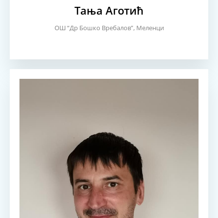
Тања Аготић
ОШ “Др Бошко Вребалов”, Меленци