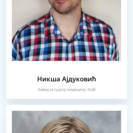
Никша Ајдуковић
Завод за судску медицину, KЦВ