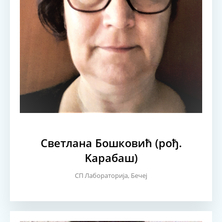
Светлана Бошковић (рођ.
Kарабаш)
СП Лабораторија, Бечеј