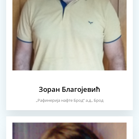
Зоран Благојевић
„Рафинерија нафте Брод“ а.д., Брод