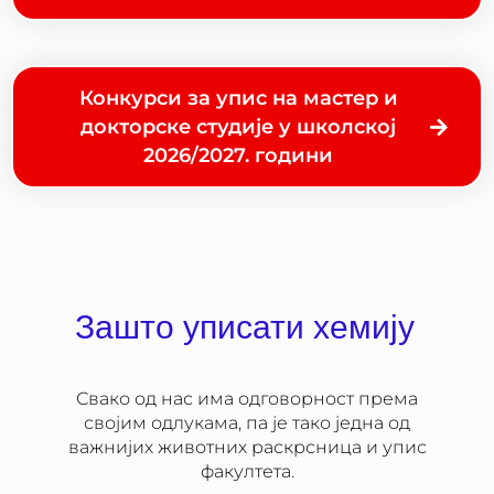
Конкурси за упис на мастер и
докторске студије у школској
2026/2027. години
Зашто уписати хемију
Свако од нас има одговорност према
својим одлукама, па је тако једна од
важнијих животних раскрсница и упис
факултета.