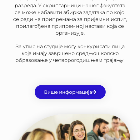
разреда. У скриптарници нашег факултета
се може набавити збирка задатака по којој
се ради на припремама за пријемни испит,
прилагођена припремној настави која се
организује.
За упис на студије могу конкурисати лица
која имају завршено средњошколско
образовање у четворогодишњем трајању.
Више информација