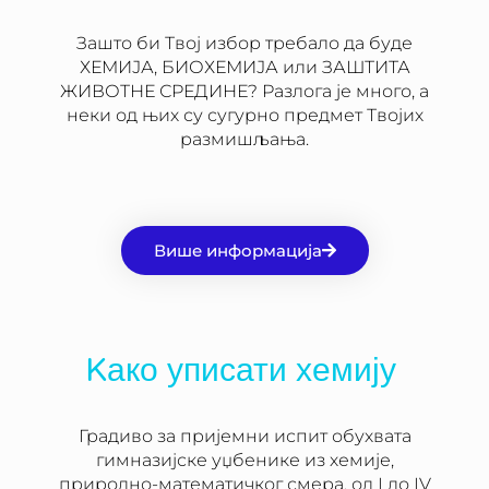
Зашто би Твој избор требало да буде
ХЕМИЈА, БИОХЕМИЈА или ЗАШТИТА
ЖИВОТНЕ СРЕДИНЕ? Разлога је много, а
неки од њих су сугурно предмет Твојих
размишљања.
Више информација
Kако уписати хемију
Градиво за пријемни испит обухвата
гимназијске уџбенике из хемије,
природно-математичког смера, од I до IV