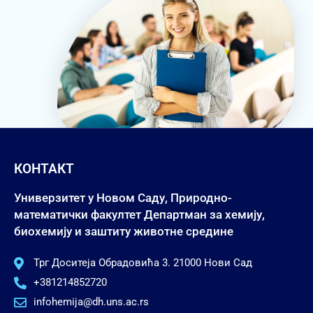
КОНТАКТ
Универзитет у Новом Саду, Природно-
математички факултет Департман за хемију,
биохемију и заштиту животне средине
Трг Доситеја Обрадовића 3. 21000 Нови Сад
+381214852720
infohemija@dh.uns.ac.rs