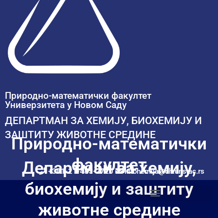
Природно-математички факултет
Универзитета у Новом Саду
ДЕПАРТМАН ЗА ХЕМИЈУ, БИОХЕМИЈУ И
ЗАШТИТУ ЖИВОТНЕ СРЕДИНЕ
Природно-математички
факултет
Департман за хемију,
+381-21-485-2720
infohemija@dh.uns.ac.rs
биохемију и заштиту
животне средине