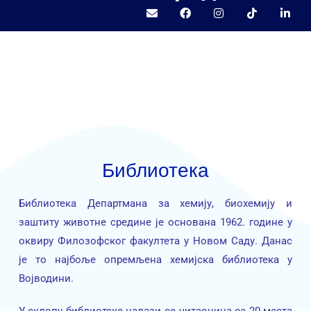
Библиотека
Библиотека Департмана за хемију, биохемију и
заштиту животне средине је основана 1962. године у
оквиру Филозофског факултета у Новом Саду. Данас
је то најбоље опремљена хемијска библиотека у
Војводини.
У склопу библиотеке налази се читаоница са 20 места