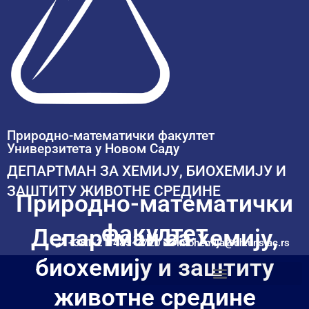
Природно-математички факултет
Универзитета у Новом Саду
ДЕПАРТМАН ЗА ХЕМИЈУ, БИОХЕМИЈУ И
ЗАШТИТУ ЖИВОТНЕ СРЕДИНЕ
Природно-математички
факултет
Департман за хемију,
+381-21-485-2720
infohemija@dh.uns.ac.rs
биохемију и заштиту
животне средине