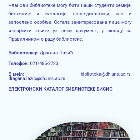
Чланови библиотеке могу бити наши студенти хемије,
биохемије и екологије, последипломци, као и
запослено особље. Остала заинтересована лица могу
изнајмити књиге уз неки документ, у складу са
Правилником о раду библиотеке.
Библиотекар:
Драгана Лазић
Телефон:
021/485-2723
Е-мeјл:
biblioteka@dh.uns.ac.rs,
dragana.lazic@dh.uns.ac.rs
ЕЛЕКТРОНСКИ КАТАЛОГ БИБЛИОТЕКЕ БИСИС