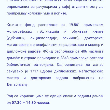
опремљених са рачунарима у којој студенти могу да
припремају колоквијуме и испите.
Књижни фонд располаже са 19.861 примерком
монографских публикација и обухвата књиге
(уџбеници, енциклопедије, речници), докторске,
магистарске и специјалистичке радове, као и мастер и
дипломске радове. Фонд располаже са 406 наслова
домаће и стране периодике и 3343 примерака осталог
библиотечког материјала. Од оснивања до данас
сачувано је 1717 цд-ова дипломских, магистарских,
мастер и докторских радова одбрањених на
Департману.
Рад са корисницима се одвија сваким радним даном
од
07.30 – 14.30 часова
.