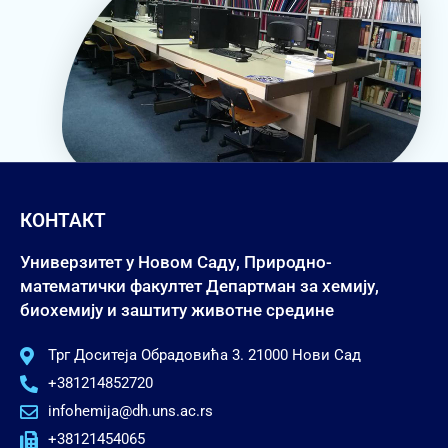
КОНТАКТ
Универзитет у Новом Саду, Природно-
математички факултет Департман за хемију,
биохемију и заштиту животне средине
Трг Доситеја Обрадовића 3. 21000 Нови Сад
+381214852720
infohemija@dh.uns.ac.rs
+38121454065