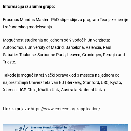
Informacija iz alumni grupe:
Erasmus Mundus Master i PhD stipendije za program Teorijske hemije
i računarskog modelovanja.
Mogućnost studiranja na jednom od 9 vodećih Univerziteta:
Autonomous University of Madrid, Barcelona, ​​Valencia, Paul
Sabatier-Toulouse, Sorbonne-Paris, Leuven, Groningen, Perugia and
Trieste.
Takođe je moguć istraživački boravak od 3 meseca na jednom od
najprestižnijih Univerziteta van EU (Berkeley, Stanford, USC, Kyoto,
Xiamen, UCP-Chile, Khalifa Univ
, Australia National Univ.)
Link za prijavu:
https://www.emtccm.org/application/