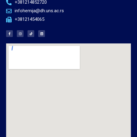
+381214852720
infohemija@dh.uns.ac.rs
+38121454065