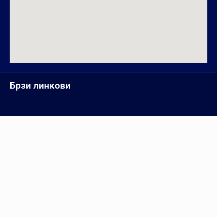
Брзи линкови
Информатор
Инфо за студенте
ПМФ Нови Сад
Пријава испита
E-learning
УНС Нови Сад