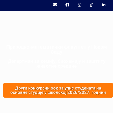
Природно-математички факултет у Новом
Саду
Департман за хемију, биохемију и заштиту
животне средине
Други конкурсни рок за упис студената на
основне студије у школској 2026/2027. години