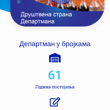
Департман у бројкама
61
Година постојања