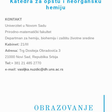
Katedra za opštu i neorgansku
hemiju
KONTAKT
Univerzitet u Novom Sadu
Prirodno-matematički fakultet
Departman za hemiju, biohemiju i zaštitu životne sredine
Kabinet:
21/III
Adresa:
Trg Dositeja Obradovića 3
21000 Novi Sad, Republika Srbija
Tel:
+ 381 21 485 2770
e-mail:
vasiljka.nuzdic@dh.uns.ac.rs
OBRAZOVANJE