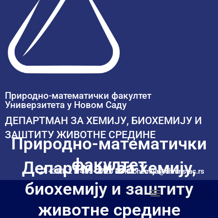
Природно-математички факултет
Универзитета у Новом Саду
ДЕПАРТМАН ЗА ХЕМИЈУ, БИОХЕМИЈУ И
ЗАШТИТУ ЖИВОТНЕ СРЕДИНЕ
Природно-математички
факултет
Департман за хемију,
+381-21-485-2720
infohemija@dh.uns.ac.rs
биохемију и заштиту
животне средине