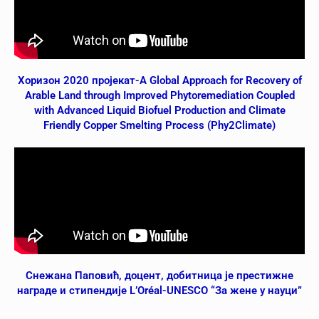
Хоризон 2020 пројекат-A Global Approach for Recovery of
Arable Land through Improved Phytoremediation Coupled
with Advanced Liquid Biofuel Production and Climate
Friendly Copper Smelting Process (Phy2Climate)
Снежана Паповић, доцент, добитница је престижне
награде и стипендије L’Oréal-UNESCO “За жене у науци”