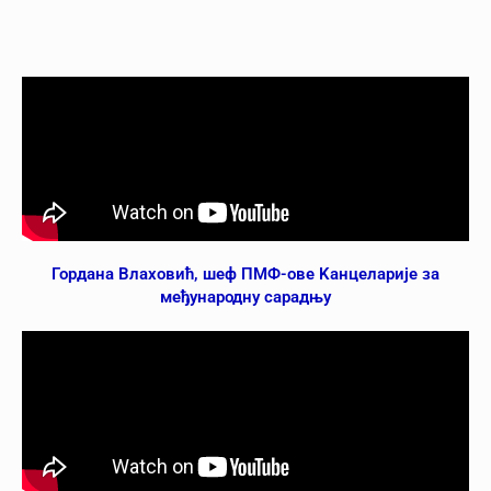
Гордана Влаховић, шеф ПМФ-ове Kанцеларије за
међународну сарадњу