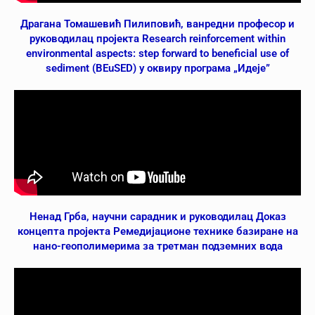
Драгана Томашевић Пилиповић, ванредни професор и
руководилац пројекта Research reinforcement within
environmental aspects: step forward to beneficial use of
sediment (BEuSED) у оквиру програма „Идеје”
Ненад Грба, научни сарадник и руководилац Доказ
концепта пројекта Ремедијационе технике базиране на
нано-геополимерима за третман подземних вода