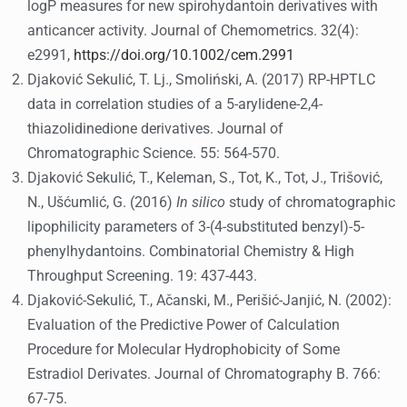
logP measures for new spirohydantoin derivatives with
anticancer activity. Journal of Chemometrics. 32(4):
e2991,
https://doi.org/10.1002/cem.2991
Djaković Sekulić, T. Lj., Smoliński, A. (2017) RP-HPTLC
data in correlation studies of a 5-arylidene-2,4-
thiazolidinedione derivatives. Journal of
Chromatographic Science. 55: 564-570.
Djaković Sekulić, T., Keleman, S., Tot, K., Tot, J., Trišović,
N., Ušćumlić, G. (2016)
In silico
study of chromatographic
lipophilicity parameters of 3-(4-substituted benzyl)-5-
phenylhydantoins. Combinatorial Chemistry & High
Throughput Screening. 19: 437-443.
Djaković-Sekulić, T., Ačanski, M., Perišić-Janjić, N. (2002):
Evaluation of the Predictive Power of Calculation
Procedure for Molecular Hydrophobicity of Some
Estradiol Derivates. Journal of Chromatography B. 766:
67-75.