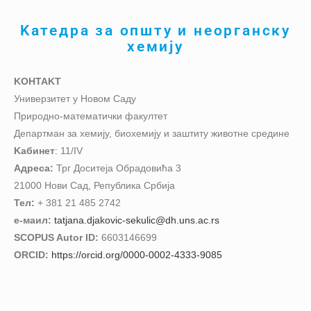
Kатедра за општу и неорганску
хемију
KОНТАKТ
Универзитет у Новом Саду
Природно-математички факултет
Департман за хемију, биохемију и заштиту животне средине
Kабинет
: 11/IV
Адреса:
Трг Доситеја Обрадовића 3
21000 Нови Сад, Република Србија
Тел:
+ 381 21 485 2742
е-маил:
tatjana.djakovic-sekulic@dh.uns.ac.rs
SCOPUS Autor ID:
6603146699
ORCID:
https://orcid.org/0000-0002-4333-9085