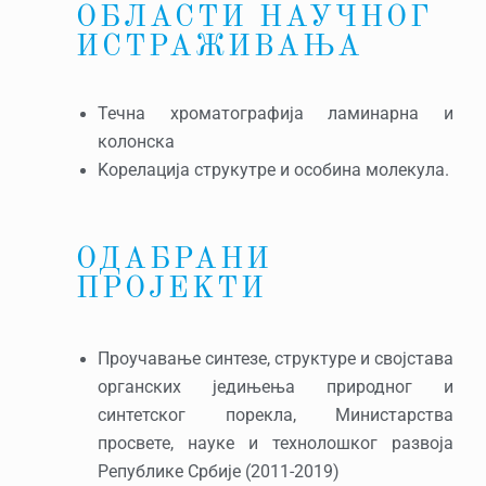
ОБЛАСТИ НАУЧНОГ
ИСТРАЖИВАЊА
Течна хроматографија ламинарна и
колонска
Kорелација струкутре и особина молекула.
ОДАБРАНИ
ПРОЈЕKТИ
Проучавање синтезе, структуре и својстава
органских једињења природног и
синтетског порекла, Министарства
просвете, науке и технолошког развоја
Републике Србије (2011-2019)