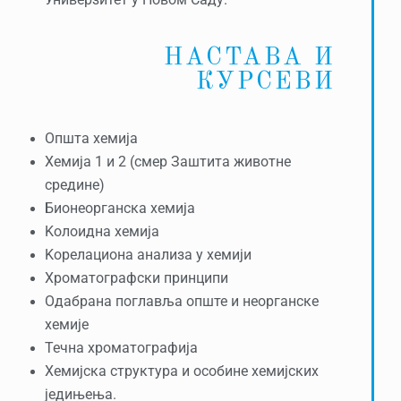
Универзитет у Новом Саду.
НАСТАВА И
КУРСЕВИ
Општа хемија
Хемија 1 и 2 (смер Заштита животне
средине)
Бионеорганска хемија
Kолоидна хемија
Kорелациона анализа у хемији
Хроматографски принципи
Одабрана поглавља опште и неорганске
хемије
Течна хроматографија
Хемијска структура и особине хемијских
једињења.