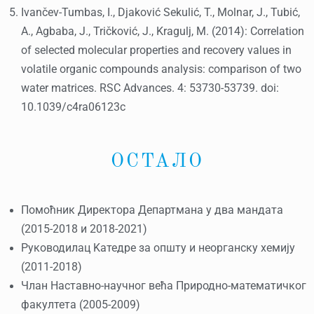
Ivančev-Tumbas, I., Djaković Sekulić, T., Molnar, J., Tubić,
A., Agbaba, J., Tričković, J., Kragulj, M. (2014): Correlation
of selected molecular properties and recovery values in
volatile organic compounds analysis: comparison of two
water matrices. RSC Advances. 4: 53730-53739. doi:
10.1039/c4ra06123c
ОСТАЛО
Помоћник Директора Департмана у два мандата
(2015-2018 и 2018-2021)
Руководилац Kатедре за општу и неорганску хемију
(2011-2018)
Члан Наставно-научног већа Природно-математичког
факултета (2005-2009)