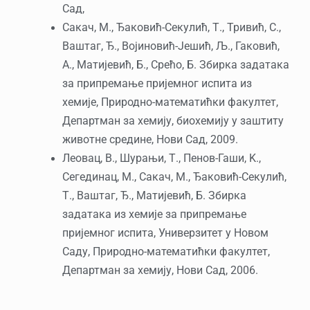
Сад,
Сакач, М., Ђаковић-Секулић, Т., Тривић, С.,
Ваштаг, Ђ., Војиновић-Јешић, Љ., Гаковић,
А., Матијевић, Б., Срећо, Б. Збирка задатака
за припремање пријемног испита из
хемије, Природно-математићки факултет,
Департман за хемију, биохемију у заштиту
животне средине, Нови Сад, 2009.
Леовац, В., Шурањи, Т., Пенов-Гаши, K.,
Сегединац, М., Сакач, М., Ђаковић-Секулић,
Т., Ваштаг, Ђ., Матијевић, Б. Збирка
задатака из хемије за припремање
пријемног испита, Универзитет у Новом
Саду, Природно-математићки факултет,
Департман за хемију, Нови Сад, 2006.