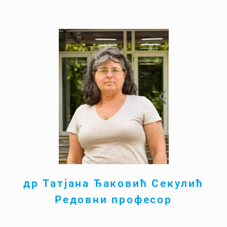
др Татјана Ђаковић Секулић
Редовни професор