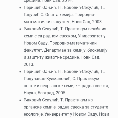
средине, Нови Сад, 2014.
Перишић-Јањић, Н., Ђаковић-Секулић, Т.,
Гаџурић С. Општа хемија, Природно-
математички факултет, Нови Сад, 2008.
Ђаковић-Секулић, Т. Практикум вежби из
хемије са радном свеском, Универзитет у
Новом Саду, Природно-математички
факултет, Департман за хемију, биохемију
и заштиту животне средине, Нови Сад,
2013.
Перишић-Јањић, Н., Ђаковић-Секулић, Т.,
Подунавац-Kузмановић, С. Практикум
опште и неорганске хемије – радна свеска,
Наука, Београд, 2005.
Ђаковић-Секулић, Т. Практикум из
органске хемије, радна свеска за студенте
екологије, Универзитет у Новом Саду, Нови