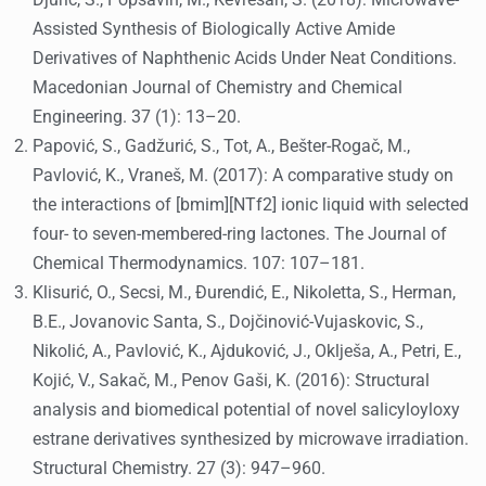
Djuric, S., Popsavin, M., Kevresan, S. (2018): Microwave-
Assisted Synthesis of Biologically Active Amide
Derivatives of Naphthenic Acids Under Neat Conditions.
Macedonian Journal of Chemistry and Chemical
Engineering. 37 (1): 13–20.
Papović, S., Gadžurić, S., Tot, A., Bešter-Rogač, M.,
Pavlović, K., Vraneš, M. (2017): A comparative study on
the interactions of [bmim][NTf2] ionic liquid with selected
four- to seven-membered-ring lactones. The Journal of
Chemical Thermodynamics. 107: 107–181.
Klisurić, O., Secsi, M., Đurendić, E., Nikoletta, S., Herman,
B.E., Jovanovic Santa, S., Dojčinović-Vujaskovic, S.,
Nikolić, A., Pavlović, K., Ajduković, J., Oklješa, A., Petri, E.,
Kojić, V., Sakač, M., Penov Gaši, K. (2016): Structural
analysis and biomedical potential of novel salicyloyloxy
estrane derivatives synthesized by microwave irradiation.
Structural Chemistry. 27 (3): 947–960.