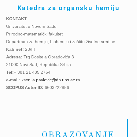
Katedra za organsku hemiju
KONTAKT
Univerzitet u Novom Sadu
Prirodno-matematički fakultet
Departman za hemiju, biohemiju i zaštitu životne sredine
Kabinet:
23/III
Adresa:
Trg Dositeja Obradovića 3
21000 Novi Sad, Republika Srbija
Tel:
+ 381 21 485 2764
e-mail:
ksenija.pavlovic@dh.uns.ac.rs
SCOPUS Autor ID:
6603222856
OBRAZOVANJE