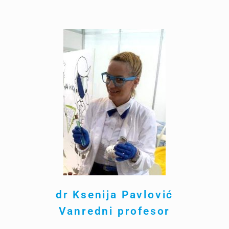
dr
Ksenija
Pavlovi
ć
Vanredni profesor