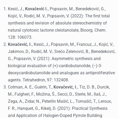
Kesić, J.,
Kovačević I.
, Popsavin, M., Benedeković, G.,
Kojić, V., Rodić, M. V., Popsavin, V. (2022): The first total
synthesis and revision of absolute stereochemistry of
natural cytotoxic lactone cleistanolate, Bioorg. Chem.
128: 106073.
Kova
č
evi
ć,
I
.
, Kesić, J., Popsavin, M., Francuz, J., Kojić, V.,
Jakimov, D., Rodić, M. V., Srećo Zelenović, B., Benedeković,
G., Popsavin, V. (2021): Asymmetric synthesis and
biological evaluation of (+)-cardiobutanolide, (−)-3-
deoxycardiobutanolide and analogues as antiproliferative
agents. Tetrahedron, 97: 132408.
Cotman, A. E., Guérin, T.,
Kova
č
evi
ć,
I
.
, Tiz, D. B., Durcik,
M., Fulgheri, F., Možina, Š., Secci, D., Sterle, M., Ilaš, J.,
Zega, A., Zidar, N., Peterlin Mašič, L., Tomašič, T., Leroux,
F. R., Hanquet, G., Kikelj, D. (2021): Practical Synthesis
and Application of Halogen-Doped Pyrrole Building