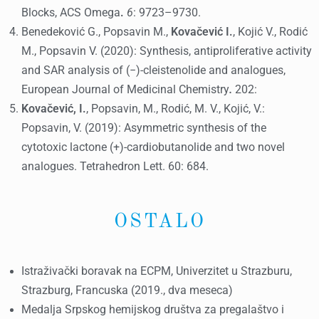
Blocks, ACS Omega
.
6
: 9723–9730.
Benedeković G., Popsavin M.,
Kovačević I.
, Kojić V., Rodić
M., Popsavin V. (2020): Synthesis, antiproliferative activity
and SAR analysis of (−)-cleistenolide and analogues,
European Journal of Medicinal Chemistry
.
202:
Kovačević, I.
, Popsavin, M., Rodić, M. V., Kojić, V.:
Popsavin, V. (2019): Asymmetric synthesis of the
cytotoxic lactone (+)-cardiobutanolide and two novel
analogues. Tetrahedron Lett. 60: 684.
OSTALO
Istraživački boravak na ECPM, Univerzitet u Strazburu,
Strazburg, Francuska (2019., dva meseca)
Medalja Srpskog hemijskog društva za pregalaštvo i