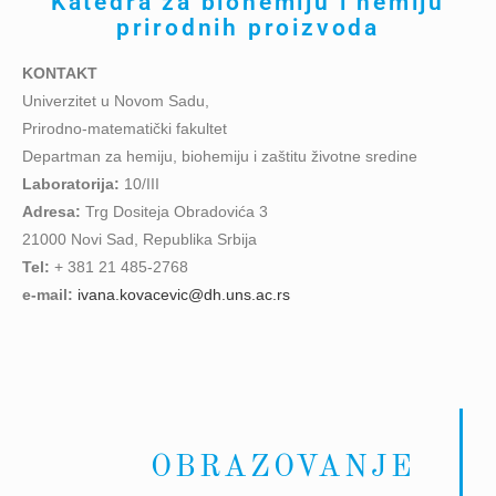
Katedra za biohemiju i hemiju
prirodnih proizvoda
KONTAKT
Univerzitet u Novom Sadu,
Prirodno-matematički fakultet
Departman za hemiju, biohemiju i zaštitu životne sredine
Laboratorija:
10/III
Adresa:
Trg Dositeja Obradovića 3
21000 Novi Sad, Republika Srbija
Tel:
+ 381 21 485-2768
e-mail:
ivana.kovacevic@dh.uns.ac.rs
OBRAZOVANJE