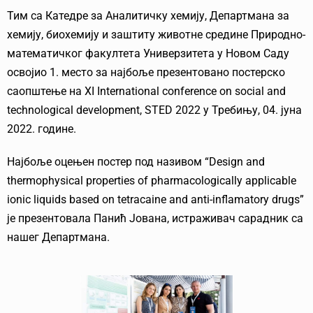
Тим са Катедре за Аналитичку хемију, Департмана за
хемију, биохемију и заштиту животне средине Природно-
математичког факултета Универзитета у Новом Саду
освојио 1. место за најбоље презентовано постерско
саопштење на XI International conference on social and
technological development, STED 2022 у Требињу, 04. јуна
2022. године.
Најбоље оцењен постер под називом “Design and
thermophysical properties of pharmacologically applicable
ionic liquids based on tetracaine and anti-inflamatory drugs”
је презентовала Панић Јована, истраживач сарадник са
нашег Департмана.