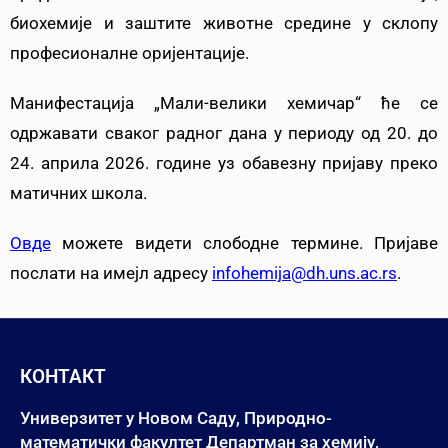
биохемије и заштите животне средине у склопу
професионалне оријентације.
Манифестација „Мали-велики хемичар“ ће се
одржавати сваког радног дана у периоду од 20. до
24. априла 2026. године уз обавезну пријаву преко
матичних школа.
Овде
можете видети слободне термине. Пријаве
послати на имејл адресу
infohemija@dh.uns.ac.rs
.
КОНТАКТ
Универзитет у Новом Саду, Природно-
математички факултет Департман за хемију,