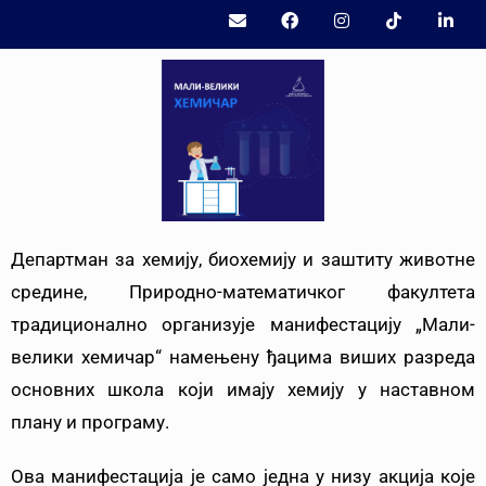
Департман за хемију, биохемију и заштиту животне
средине, Природно-математичког факултета
традиционално организује манифестацију „Мали-
велики хемичар“ намењену ђацима виших разреда
основних школа који имају хемију у наставном
плану и програму.
Ова манифестација је само једна у низу акција које