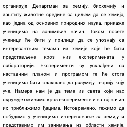
организује Департман за хемију, биохемију и
заштиту животне средине са циљем да се хемија,
као једна од основних природних наука, прикаже
ученицима на занимљив начин. Током посете
ученици ће бити у прилици да се упознају са
интересантним темама из хемије које ће бити
представљене кроз низ експеримената у
лабораторији. Експерименти су усклађени са
наставним планом и програмом те ће стога
ученицима бити олакшано да разумеју теорију коју
уче. Намера нам је да теме из света који нас
окружује оживимо кроз експерименте и на тај начин
их приближимо ђацима. Истовремено, тежимо да
побудимо у ученицима интересовање за хемију и
представимо им занимања из области хемије,