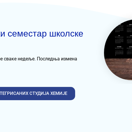
ки семестар школске
се сваке недеље. Последња измена
ТЕГРИСАНИХ СТУДИЈА ХЕМИЈЕ