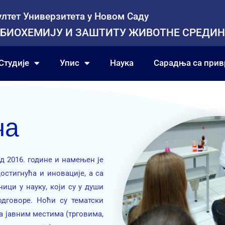
лтет Универзитета у Новом Саду
 БИОХЕМИЈУ И ЗАШТИТУ ЖИВОТНЕ СРЕДИН
Студије
Упис
Наука
Сарадња са при
ча
д 2016. године и намењен је
остигнућа и иновације, а са
ици у науку, који су у души
одговоре. Ноћи су тематски
а јавним местима (трговима,