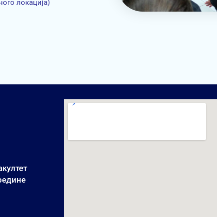
ного локација)
акултет
средине