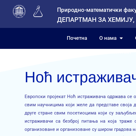
Природно-математички факу
ДЕПАРТМАН ЗА ХЕМИЈУ,
Почетна
О нама
За запослене
Контакт
Ноћ истражива
Европски пројекат Ноћ истраживача одржава се о
свим научницима који желе да представе своја д
друге стране свим посетиоцима који су заљубљен
истраживачи са безброј питања на која траже 
организоване и организоване су широм градова н