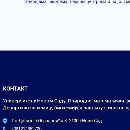
галеријама, школама, тржним центрима и на још м
КОНТАКТ
Универзитет у Новом Саду, Природно-математички ф
Департман за хемију, биохемију и заштиту животне 
Трг Доситеја Обрадовића 3. 21000 Нови Сад
+381214852720