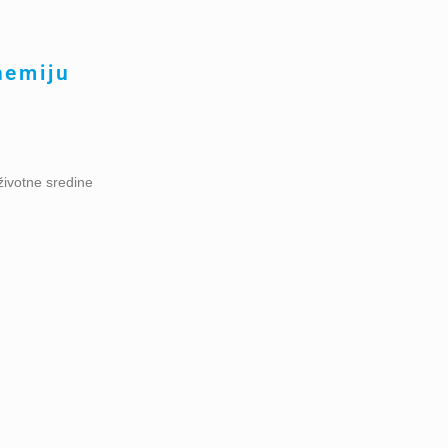
hemiju
životne sredine