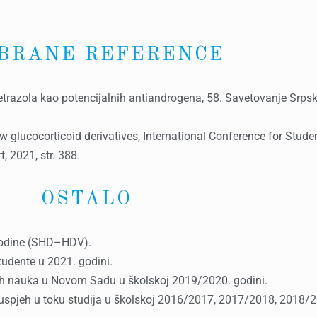
BRANE REFERENCE
ovih tetrazola kao potencijalnih antiandrogena, 58. Savetovanje Sr
 new glucocorticoid derivatives, International Conference for Stud
t, 2021, str. 388.
OSTALO
vodine (SHD–HDV).
udente u 2021. godini.
ih nauka u Novom Sadu u školskoj 2019/2020. godini.
spjeh u toku studija u školskoj 2016/2017, 2017/2018, 2018/201