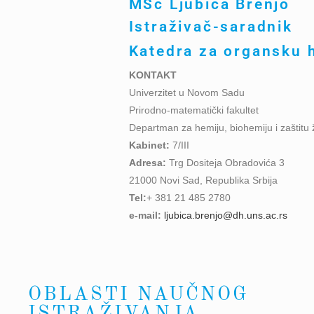
MSc Ljubica Brenjo
Istraživač-saradnik
Katedra za organsku 
KONTAKT
Univerzitet u Novom Sadu
Prirodno-matematički fakultet
Departman za hemiju, biohemiju i zaštitu 
Kabinet:
7/III
Adresa:
Trg Dositeja Obradovića 3
21000 Novi Sad, Republika Srbija
Tel:
+ 381 21 485 2780
e-mail:
ljubica.brenjo@dh.uns.ac.rs
OBLASTI NAUČNOG
ISTRAŽIVANJA