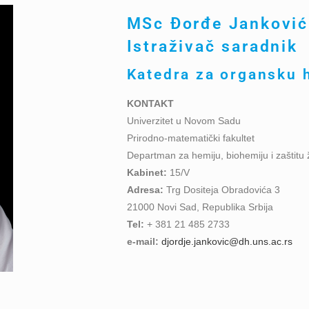
MSc Đorđe Janković
Istraživač saradnik
Katedra za organsku 
KONTAKT
Univerzitet u Novom Sadu
Prirodno-matematički fakultet
Departman za hemiju, biohemiju i zaštitu 
Kabinet:
15/V
Adresa:
Trg Dositeja Obradovića 3
21000 Novi Sad, Republika Srbija
Tel:
+ 381 21 485 2733
e-mail:
djordje.jankovic@dh.uns.ac.rs