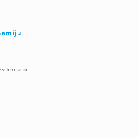
hemiju
životne sredine