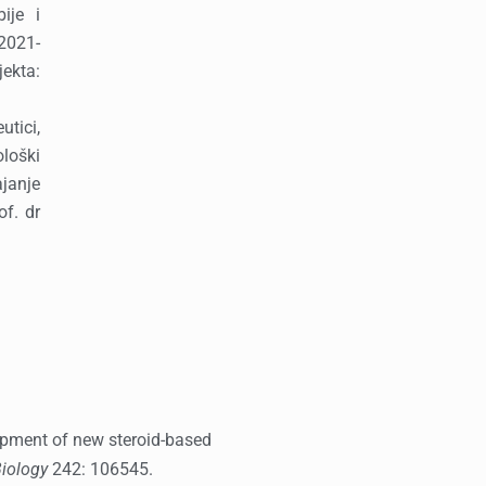
ije i
2021-
jekta:
tici,
loški
janje
of. dr
velopment of new steroid-based
Biology
242: 106545.