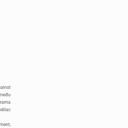
ainst
zmeđu
grama
dilac
pment,