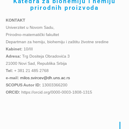
Katedra za biohemiju i hemiju
prirodnih proizvoda
KONTAKT
Univerzitet u Novom Sadu,
Prirodno-matematički fakultet
Departman za hemiju, biohemiju i zaštitu životne sredine
Kabinet:
10/III
Adresa:
Trg Dositeja Obradovića 3
21000 Novi Sad, Republika Srbija
Tel:
+ 381 21 485 2768
e-mail:
milos.svircev@dh.uns.ac.rs
SCOPUS Autor ID:
13003366200
ORCID:
https://orcid.org/0000-0003-1808-1315