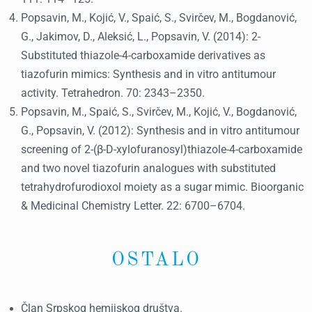
Popsavin, M., Kojić, V., Spaić, S., Svirčev, M., Bogdanović,
G., Jakimov, D., Aleksić, L., Popsavin, V. (2014): 2-
Substituted thiazole-4-carboxamide derivatives as
tiazofurin mimics: Synthesis and in vitro antitumour
activity. Tetrahedron. 70: 2343–2350.
Popsavin, M., Spaić, S., Svirčev, M., Kojić, V., Bogdanović,
G., Popsavin, V. (2012): Synthesis and in vitro antitumour
screening of 2-(β-D-xylofuranosyl)thiazole-4-carboxamide
and two novel tiazofurin analogues with substituted
tetrahydrofurodioxol moiety as a sugar mimic. Bioorganic
& Medicinal Chemistry Letter. 22: 6700–6704.
OSTALO
Član Srpskog hemijskog društva.