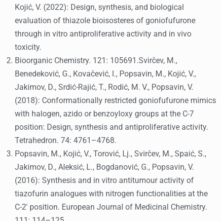
Kojić, V. (2022): Design, synthesis, and biological
evaluation of thiazole bioisosteres of goniofufurone
through in vitro antiproliferative activity and in vivo
toxicity.
Bioorganic Chemistry. 121: 105691.Svirčev, M.,
Benedeković, G., Kovačević, I., Popsavin, M., Kojić, V.,
Jakimov, D., Srdić-Rajić, T., Rodić, M. V., Popsavin, V.
(2018): Conformationally restricted goniofufurone mimics
with halogen, azido or benzoyloxy groups at the C-7
position: Design, synthesis and antiproliferative activity.
Tetrahedron. 74: 4761–4768.
Popsavin, M., Kojić, V., Torović, Lj., Svirčev, M., Spaić, S.,
Jakimov, D., Aleksić, L., Bogdanović, G., Popsavin, V.
(2016): Synthesis and in vitro antitumour activity of
tiazofurin analogues with nitrogen functionalities at the
C-2′ position. European Journal of Medicinal Chemistry.
111: 114–125.