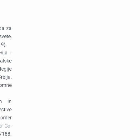
da za
svete,
19).
ija i
balske
egije
bija,
nomne
on in
ective
border
r Co-
/188.