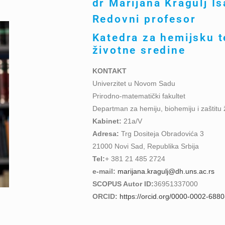
dr Marijana Kragulj I
Redovni profesor
Katedra za hemijsku t
životne sredine
KONTAKT
Univerzitet u Novom Sadu
Prirodno-matematički fakultet
Departman za hemiju, biohemiju i zaštitu 
Kabinet:
21a/V
Adresa:
Trg Dositeja Obradovića 3
21000 Novi Sad, Republika Srbija
Tel:
+ 381 21 485 2724
e-mail:
marijana.kragulj@dh.uns.ac.rs
SCOPUS Autor ID:
36951337000
ORCID:
https://orcid.org/0000-0002-688