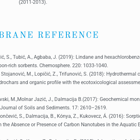
(2011-2013).
BRANE REFERENCE
nčević, S., Tubić, A., Agbaba, J. (2019): Lindane and hexachlorobe
bon-rich sorbents. Chemosphere. 220: 1033-1040.
., Stojanović, M., Lopičić, Z., Trifunović, S. (2018): Hydrothermal
drochars and organic profile with the ecotoxicological assessme
akovski, M.,Molnar Jazić, J., Dalmacija B.(2017): Geochemical mon
. Journal of Soils and Sediments. 17: 2610–2619.
 Rončević, S., Dalmacija, B., Kónya, Z., Kukovecz, Á. (2016): Sorp
 the Absence or Presence of Carbon Nanotubes in the Aquatic En