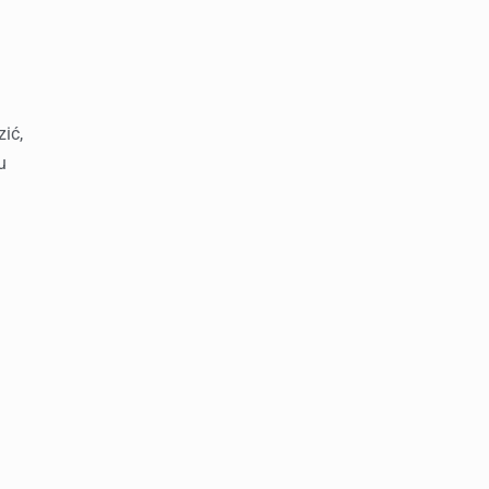
zić,
u