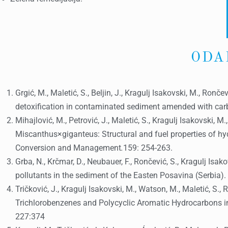
ODA
Grgić, M., Maletić, S., Beljin, J., Kragulj Isakovski, M., Ro
detoxification in contaminated sediment amended with car
Mihajlović, М., Petrović, Ј., Maletić, S., Kragulj Isakovski, M
Miscanthus×giganteus: Structural and fuel properties of hy
Conversion and Management
.
159: 254-263.
Grba, N., Krčmar, D., Neubauer, F., Rončević, S., Kragulj Is
pollutants in the sediment of the Easten Posavina (Serbia)
Tričković, J., Kragulj Isakovski, M., Watson, M., Maletić, S.,
Trichlorobenzenes and Polycyclic Aromatic Hydrocarbons in
227:374