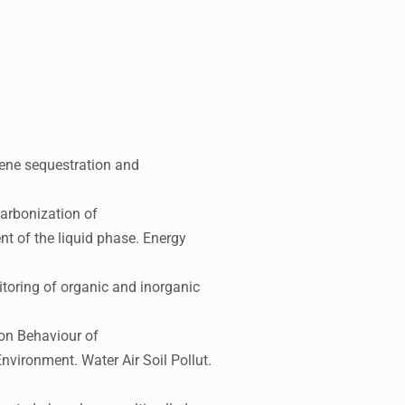
nzene sequestration and
 carbonization of
nt of the liquid phase. Energy
itoring of organic and inorganic
tion Behaviour of
vironment. Water Air Soil Pollut.