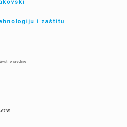
sakovski
ehnologiju i zaštitu
životne sredine
0-6735