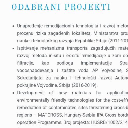
ODABRANI PROJEKTI
Unapređenje remedijacionih tehnologija i razvoj meto
procenu rizika zagađenih lokaliteta, Ministarstva pro
nauke i tehnološkog razvoja Republike Srbije (2011-20
Ispitivanje mehanizma transporta zagađujućih mater
razvoj metoda in-situ i ex-situ remedijacije u zoni o
filtracije, kao podloga implementacije Strat
vodosnabdevanja i zaštite voda AP Vojvodine, Sr
Sekretarijata za nauku i tehnološki razvoj Auto
pokrajine Vojvodine, Srbija (2016-2019).
Development of new materials for applicati
environmentally friendly technologies for the cost-eff
remediation of contaminated sites threatening cross-
regions – MATCROSS, Hungary-Serbia IPA Cross borde
operation Programme. Broj projekta: HUSRB/1002/214