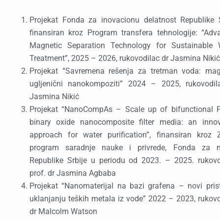
Projekat Fonda za inovacionu delatnost Republike S
finansiran kroz Program transfera tehnologije: “Adv
Magnetic Separation Technology for Sustainable 
Treatment”, 2025 – 2026, rukovodilac dr Jasmina Nikić
Projekat “Savremena rešenja za tretman voda: mag
ugljenični nanokompoziti” 2024 – 2025, rukovodil
Jasmina Nikić
Projekat “NanoCompAs – Scale up of bifunctional 
binary oxide nanocomposite filter media: an innov
approach for water purification”, finansiran kroz Z
program saradnje nauke i privrede, Fonda za 
Republike Srbije u periodu od 2023. – 2025. rukovo
prof. dr Jasmina Agbaba
Projekat “Nanomaterijal na bazi grafena – novi pris
uklanjanju teških metala iz vode” 2022 – 2023, rukov
dr Malcolm Watson