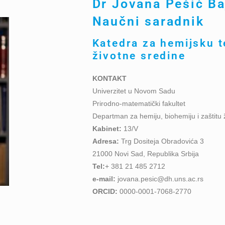
Dr
Jovana Pešić Ba
Naučni
saradnik
Katedra za hemijsku t
životne sredine
KONTAKT
Univerzitet u Novom Sadu
Prirodno-matematički fakultet
Departman za hemiju, biohemiju i zaštitu 
Kabinet:
13/V
Adresa:
Trg Dositeja Obradovića 3
21000 Novi Sad, Republika Srbija
Tel:
+ 381 21 485 2712
e-mail:
jovana.pesic@dh.uns.ac.rs
ORCID:
0000-0001-7068-2770