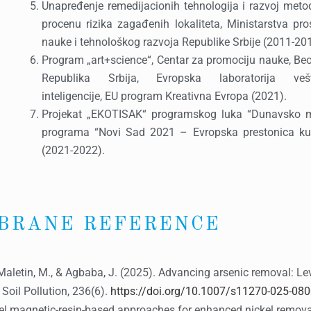
Unapređenje remedijacionih tehnologija i razvoj meto
procenu rizika zagađenih lokaliteta, Ministarstva pro
nauke i tehnološkog razvoja Republike Srbije (2011-20
Program „art+science“, Centar za promociju nauke, Be
Republika Srbija, Evropska laboratorija veš
inteligencije, EU program Kreativna Evropa (2021).
Projekat „EKOTISAK“ programskog luka “Dunavsko m
programa “Novi Sad 2021 – Evropska prestonica kul
(2021-2022).
BRANE REFERENCE
J., Maletin, M., & Agbaba, J. (2025). Advancing arsenic removal: Le
Soil Pollution, 236(6).
https://doi.org/10.1007/s11270-025-080
ovel magnetic-resin-based approaches for enhanced nickel remova