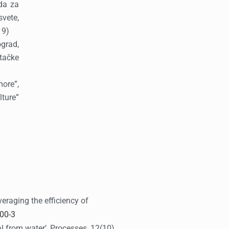
da za
svete,
19)
ograd,
tačke
ore”,
ture”
veraging the efficiency of
00-3
l from water’, Processes, 12(10),