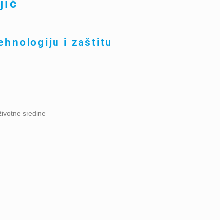
jić
ehnologiju i zaštitu
životne sredine