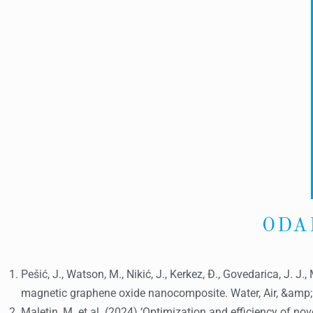
ODA
Pešić, J., Watson, M., Nikić, J., Kerkez, Đ., Govedarica, J. 
magnetic graphene oxide nanocomposite. Water, Air, &amp; 
Maletin, M. et al. (2024) ‘Optimization and efficiency of n