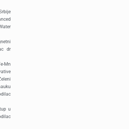
rbije
anced
Water
netni
ac dr
Fe-Mn
ative
eleni
nauku
dilac
tup u
odilac