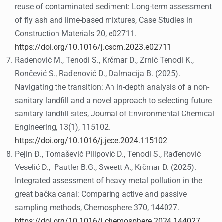
reuse of contaminated sediment: Long-term assessment
of fly ash and lime-based mixtures, Case Studies in
Construction Materials 20, e02711.
https://doi.org/10.1016/j.cscm.2023.e02711
Radenović M., Tenodi S., Krčmar D., Zrnić Tenodi K.,
Rončević S., Rađenović D., Dalmacija B. (2025).
Navigating the transition: An in-depth analysis of a non-
sanitary landfill and a novel approach to selecting future
sanitary landfill sites, Journal of Environmental Chemical
Engineering, 13(1), 115102.
https://doi.org/10.1016/j.jece.2024.115102
Pejin Đ., Tomašević Pilipović D., Tenodi S., Rađenović
Veselić D., Pautler B.G., Sweett A., Krčmar D. (2025).
Integrated assessment of heavy metal pollution in the
great bačka canal: Comparing active and passive
sampling methods, Chemosphere 370, 144027.
https://doi.org/10.1016/j.chemosphere.2024.144027