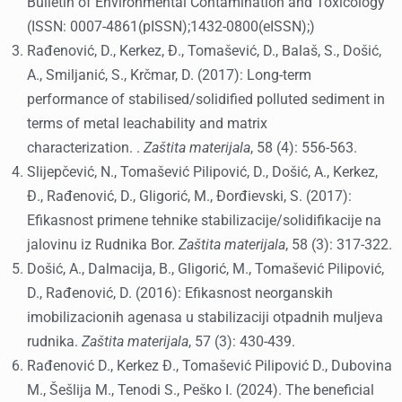
Bulletin of Environmental Contamination and Toxicology
(ISSN: 0007-4861(pISSN);1432-0800(eISSN);)
Rađenović, D., Kerkez, Đ., Tomašević, D., Balaš, S., Došić,
A., Smiljanić, S., Krčmar, D. (2017): Long-term
performance of stabilised/solidified polluted sediment in
terms of metal leachability and matrix
characterization. .
Zaštita materijala
, 58 (4): 556-563.
Slijepčević, N., Tomašević Pilipović, D., Došić, A., Kerkez,
Đ., Rađenović, D., Gligorić, M., Đorđievski, S. (2017):
Efikasnost primene tehnike stabilizacije/solidifikacije na
jalovinu iz Rudnika Bor.
Zaštita materijala
, 58 (3): 317-322.
Došić, A., Dalmacija, B., Gligorić, M., Tomašević Pilipović,
D., Rađenović, D. (2016): Efikasnost neorganskih
imobilizacionih agenasa u stabilizaciji otpadnih muljeva
rudnika.
Zaštita materijala
, 57 (3): 430-439.
Rađenović D., Kerkez Đ., Tomašević Pilipović D., Dubovina
M., Šešlija M., Tenodi S., Peško I. (2024). The beneficial