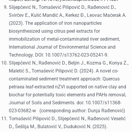
Slijepčević N., Tomašević Pilipović D., Rađenović D.,
Svirčev E., Kulić Mandić A., Kerkez Đ., Leovac Maćerak A.
(2023). The application of iron nanoparticles
biosynthesized using citrus peel extracts for
immobilization of metal-contaminated river sediment,
International Journal of Environmental Science and
Technology. DOI: 10.1007/s13762-023-05241-9.
Slijepčević N., Rađenović D., Beljin J., Kozma G., Konya Z.,
Maletić S., Tomašević Pilipović D. (2024). A novel co-
contaminated sediment treatment approach: Quercus
petraea leaf-extracted nZVI supported on native clay and
biochar for potentially toxic elements and PAHs removal,
Journal of Soils and Sediments. doi: 10.1007/s11368-
023-03682-w (corresponding author: Dunja Rađenović)
Tomašević Pilipović D., Slijepčević N., Rađenović Veselić
D., Šešlija M., Bulatović V., Duduković N. (2025).