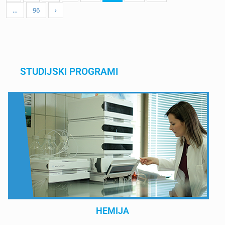
…
96
›
STUDIJSKI PROGRAMI
HEMIJA