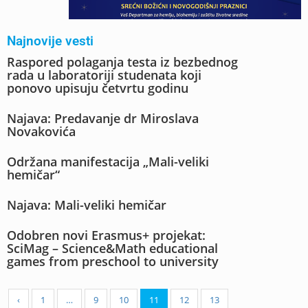
Najnovije vesti
Raspored polaganja testa iz bezbednog
rada u laboratoriji studenata koji
ponovo upisuju četvrtu godinu
Najava: Predavanje dr Miroslava
Novakovića
Održana manifestacija „Mali-veliki
hemičar“
Najava: Mali-veliki hemičar
Odobren novi Erasmus+ projekat:
SciMag – Science&Math educational
games from preschool to university
‹
1
…
9
10
11
12
13