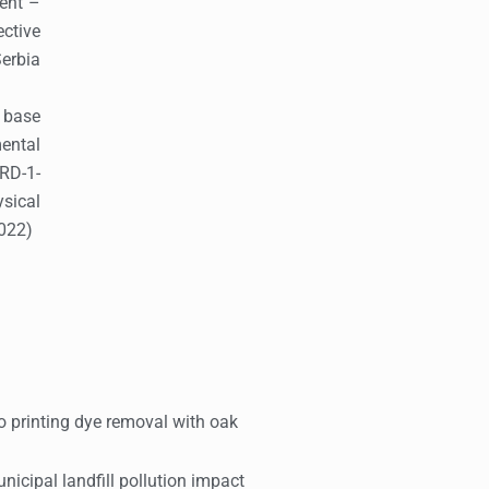
ent –
ctive
erbia
 base
ental
RD-1-
sical
2022)
azo printing dye removal with oak
nicipal landfill pollution impact