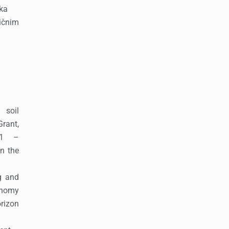
ika
ičnim
 soil
rant,
-61 –
in the
g and
onomy
rizon