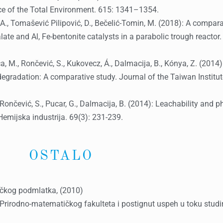
nce of the Total Environment. 615: 1341–1354.
ć, A., Tomašević Pilipović, D., Bečelić-Tomin, M. (2018): A compar
late and Al, Fe-bentonite catalysts in a parabolic trough reactor.
a, M., Rončević, S., Kukovecz, Á., Dalmacija, B., Kónya, Z. (2014
 degradation: A comparative study. Journal of the Taiwan Institu
Rončević, S., Pucar, G., Dalmacija, B. (2014): Leachability and phy
 Hemijska industrija. 69(3): 231-239.
OSTALO
ičkog podmlatka, (2010)
irodno-matematičkog fakulteta i postignut uspeh u toku studira