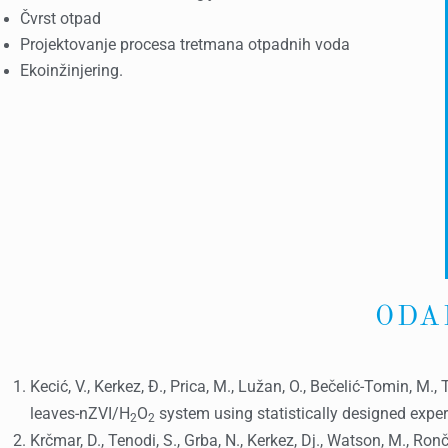
Čvrst otpad
Projektovanje procesa tretmana otpadnih voda
Ekoinžinjering.
ODA
Kecić, V., Kerkez, Đ., Prica, M., Lužan, O., Bečelić-Tomin, M
leaves-nZVI/H
O
system using statistically designed exper
2
2
Krčmar, D., Tenodi, S., Grba, N., Kerkez, Dj., Watson, M., Ro