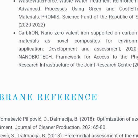
WasteWaterForce, Waste Water Treatment Reinforcem
Advanced Processes Using Green and Cost-Effe
Materials, PROMIS, Science Fund of the Republic of S
(2020-2022)
CarbIrON, Nano zero valent iron supported on carbon
materials as novel composites for environm
application: Development and assessment, 2020-
NANOBIOTECH, Framework for Access to the Phy
Research Infrastructure of the Joint Research Centre (
BRANE REFERENCE
., Tomašević Pilipović, D., Dalmacija, B. (2018): Optimization of 
iment. Journal of Cleaner Production. 202: 65-80.
nčević, S., Dalmacija, B. (2018): Preremedial assessment of the mu