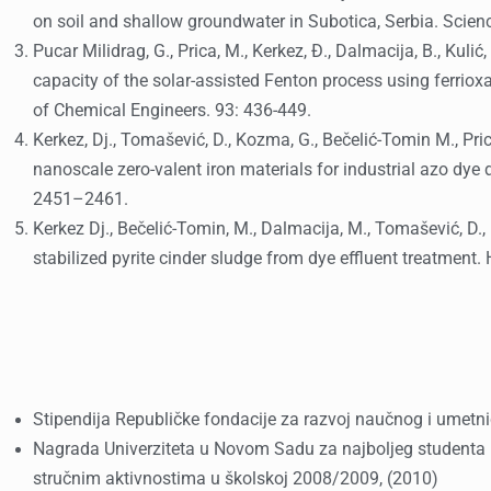
on soil and shallow groundwater in Subotica, Serbia. Scie
Pucar Milidrag, G., Prica, M., Kerkez, Đ., Dalmacija, B., Kuli
capacity of the solar-assisted Fenton process using ferrioxa
of Chemical Engineers. 93: 436-449.
Kerkez, Dj., Tomašević, D., Kozma, G., Bečelić-Tomin M., Pric
nanoscale zero-valent iron materials for industrial azo dye
2451–2461.
Kerkez Dj., Bečelić-Tomin, M., Dalmacija, M., Tomašević, D., 
stabilized pyrite cinder sludge from dye effluent treatment.
Stipendija Republičke fondacije za razvoj naučnog i umetn
Nagrada Univerziteta u Novom Sadu za najboljeg studenta Pr
stručnim aktivnostima u školskoj 2008/2009, (2010)