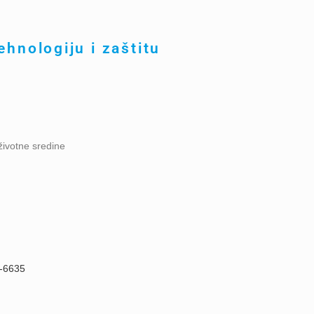
ehnologiju i zaštitu
životne sredine
7-6635