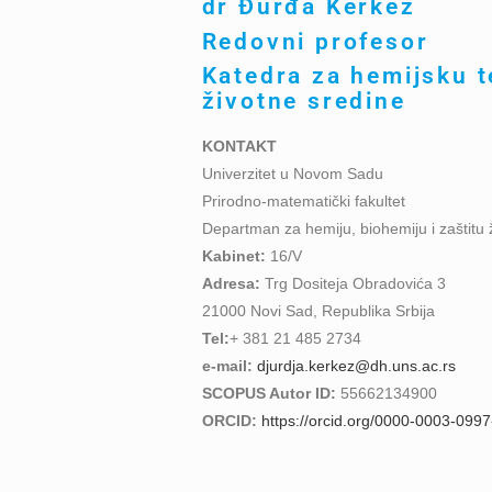
dr
Đurđa Kerkez
Redovni profesor
Katedra za hemijsku t
životne sredine
KONTAKT
Univerzitet u Novom Sadu
Prirodno-matematički fakultet
Departman za hemiju, biohemiju i zaštitu 
Kabinet:
16/V
Adresa:
Trg Dositeja Obradovića 3
21000 Novi Sad, Republika Srbija
Tel:
+ 381 21 485 2734
e-mail:
djurdja.kerkez@dh.uns.ac.rs
SCOPUS Autor ID:
55662134900
ORCID:
https://orcid.org/0000-0003-099