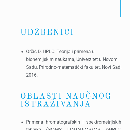
UDŽBENICI
Orčić D, HPLC: Teorija i primena u
biohemijskim naukama, Univerzitet u Novom
Sadu, Prirodno-matematički fakultet, Novi Sad,
2016.
OBLASTI NAUČNOG
ISTRAŽIVANJA
Primena hromatografskih i spektrometrijskih
tehnika (GC-MS, LC-DAD-MS/MS, pHPLC,