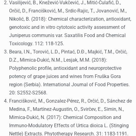
Vasilijević, B., Knežević-Vukčević, J., Mitić-Ćulafić, D.,
Orčić, D., Francišković, M., Srdic-Rajic, T., Jovanović, M.,
Nikolić, B. (2018): Chemical characterization, antioxidant,
genotoxic and in vitro cytotoxic activity assessment of
Juniperus communis var. Saxatilis Food and Chemical
Toxicology. 112: 118-125.
Beara, I.N., Torović, L.D., Pintać, D.Đ., Majkić, T.M., Orčić,
D.Z., Mimica-Dukić, N.M., Lesjak, M.M. (2018):
Polyphenolic profile, antioxidant and neuroprotective
potency of grape juices and wines from Fruška Gora
region (Serbia). International Journal of Food Properties.
20: S2552-S2568.
Francišković, M., Gonzalez-Pérez, R., Orčić, D., Sánchez de
Medina, F., Martínez-Augustin, O., Svirčev, E., Simin, N.,
Mimica-Dukić, N. (2017): Chemical Composition and
Immuno-Modulatory Effects of Urtica dioica L. (Stinging
Nettle) Extracts. Phytotherapy Research. 31: 1183-1191.