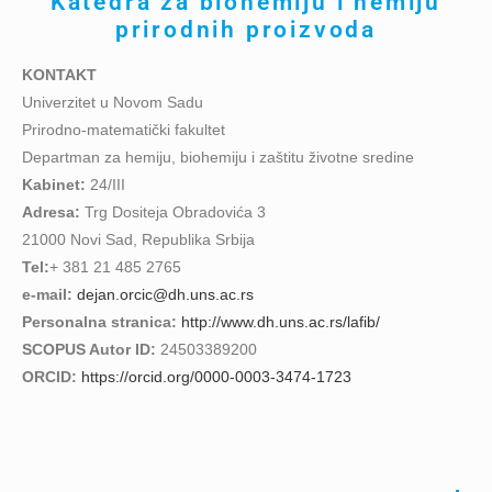
Katedra za biohemiju i hemiju
prirodnih proizvoda
KONTAKT
Univerzitet u Novom Sadu
Prirodno-matematički fakultet
Departman za hemiju, biohemiju i zaštitu životne sredine
Kabinet:
24/III
Adresa:
Trg Dositeja Obradovića 3
21000 Novi Sad, Republika Srbija
Tel:
+ 381 21 485 2765
e-mail:
dejan.orcic@dh.uns.ac.rs
Personalna stranica:
http://www.dh.uns.ac.rs/lafib/
SCOPUS Autor ID:
24503389200
ORCID:
https://orcid.org/0000-0003-3474-1723